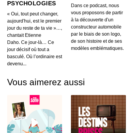
PSYCHOLOGIES
00:03:04 - IL Y A 1 MOIS
Dans ce podcast, nous
Aujourd'hui, on ne va pas parler de génération de
vous proposons de partir
« Oui, tout peut changer,
texte ou de simples résumés de réunions, mais d...
à la découverte d'un
aujourd'hui, est le premier
constructeur automobile
jour du reste de ta vie »…,
Intelligence artificielle : la presse
par le biais de son logo,
chantait Etienne
française réclame 80 millions d’euros à
de son histoire et de ses
Brave
Daho. Ce jour-là… Ce
00:03:14 - IL Y A 1 MOIS
Aujourd'hui, nous décortiquons ce qui s'annonce
modèles emblématiques.
jour décisif où tout a
comme la première grande secousse juridique
basculé. Où l’ordinaire est
europ...
devenu...
Un vol United Airlines vire au
cauchemar en plein Atlantique, voici les
Vous aimerez aussi
trois leçons majeures à retenir de cet
00:03:11 - IL Y A 1 MOIS
incident Bluetooth
Voici un incident aérien fascinant. Il y a quelques
jours, un vol United Airlines reliant l'aérop...
Comment l'intelligence artificielle
devient un confident pour les jeunes
00:03:16 - IL Y A 1 MOIS
Aujourd'hui, on met de côté les puces et les
serveurs pour parler de sentiments. L'intelligence