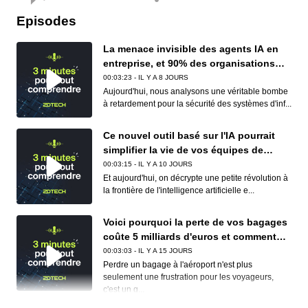
Episodes
La menace invisible des agents IA en
entreprise, et 90% des organisations
sont concernées
00:03:23 - IL Y A 8 JOURS
Aujourd'hui, nous analysons une véritable bombe
à retardement pour la sécurité des systèmes d'inf...
Ce nouvel outil basé sur l'IA pourrait
simplifier la vie de vos équipes de
conformité (et de vos développeurs)
00:03:15 - IL Y A 10 JOURS
Et aujourd'hui, on décrypte une petite révolution à
la frontière de l'intelligence artificielle e...
Voici pourquoi la perte de vos bagages
coûte 5 milliards d'euros et comment
Apple et Google réduisent déjà ce
00:03:03 - IL Y A 15 JOURS
cauchemar logistique
Perdre un bagage à l'aéroport n'est plus
seulement une frustration pour les voyageurs,
c'est un g...