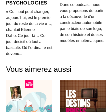
PSYCHOLOGIES
00:03:04 - IL Y A 1 MOIS
Dans ce podcast, nous
Aujourd'hui, on ne va pas parler de génération de
vous proposons de partir
« Oui, tout peut changer,
texte ou de simples résumés de réunions, mais d...
à la découverte d'un
aujourd'hui, est le premier
constructeur automobile
jour du reste de ta vie »…,
Intelligence artificielle : la presse
par le biais de son logo,
chantait Etienne
française réclame 80 millions d’euros à
de son histoire et de ses
Brave
Daho. Ce jour-là… Ce
00:03:14 - IL Y A 1 MOIS
Aujourd'hui, nous décortiquons ce qui s'annonce
modèles emblématiques.
jour décisif où tout a
comme la première grande secousse juridique
basculé. Où l’ordinaire est
europ...
devenu...
Un vol United Airlines vire au
cauchemar en plein Atlantique, voici les
Vous aimerez aussi
trois leçons majeures à retenir de cet
00:03:11 - IL Y A 1 MOIS
incident Bluetooth
Voici un incident aérien fascinant. Il y a quelques
jours, un vol United Airlines reliant l'aérop...
Comment l'intelligence artificielle
devient un confident pour les jeunes
00:03:16 - IL Y A 1 MOIS
Aujourd'hui, on met de côté les puces et les
serveurs pour parler de sentiments. L'intelligence