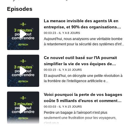
Episodes
La menace invisible des agents IA en
entreprise, et 90% des organisations
sont concernées
00:03:23 - IL Y A 8 JOURS
Aujourd'hui, nous analysons une véritable bombe
à retardement pour la sécurité des systèmes d'inf...
Ce nouvel outil basé sur l'IA pourrait
simplifier la vie de vos équipes de
conformité (et de vos développeurs)
00:03:15 - IL Y A 10 JOURS
Et aujourd'hui, on décrypte une petite révolution à
la frontière de l'intelligence artificielle e...
Voici pourquoi la perte de vos bagages
coûte 5 milliards d'euros et comment
Apple et Google réduisent déjà ce
00:03:03 - IL Y A 15 JOURS
cauchemar logistique
Perdre un bagage à l'aéroport n'est plus
seulement une frustration pour les voyageurs,
c'est un g...