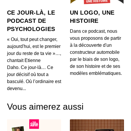
réellement propriétaire de sa suite bureaut...
CE JOUR-LÀ, LE
UN LOGO, UNE
Comment OpenAI devient un assistant
PODCAST DE
HISTOIRE
à la recherche en Maths
PSYCHOLOGIES
00:03:04 - IL Y A 1 MOIS
Dans ce podcast, nous
Aujourd'hui, on ne va pas parler de génération de
vous proposons de partir
« Oui, tout peut changer,
texte ou de simples résumés de réunions, mais d...
à la découverte d'un
aujourd'hui, est le premier
constructeur automobile
jour du reste de ta vie »…,
Intelligence artificielle : la presse
par le biais de son logo,
chantait Etienne
française réclame 80 millions d’euros à
de son histoire et de ses
Brave
Daho. Ce jour-là… Ce
00:03:14 - IL Y A 1 MOIS
Aujourd'hui, nous décortiquons ce qui s'annonce
modèles emblématiques.
jour décisif où tout a
comme la première grande secousse juridique
basculé. Où l’ordinaire est
europ...
devenu...
Un vol United Airlines vire au
cauchemar en plein Atlantique, voici les
Vous aimerez aussi
trois leçons majeures à retenir de cet
00:03:11 - IL Y A 1 MOIS
incident Bluetooth
Voici un incident aérien fascinant. Il y a quelques
jours, un vol United Airlines reliant l'aérop...
Comment l'intelligence artificielle