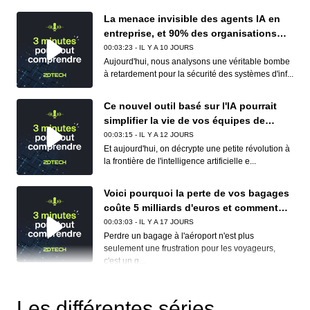
La menace invisible des agents IA en
entreprise, et 90% des organisations
sont concernées
00:03:23 - IL Y A 10 JOURS
Aujourd'hui, nous analysons une véritable bombe
à retardement pour la sécurité des systèmes d'inf...
Ce nouvel outil basé sur l'IA pourrait
simplifier la vie de vos équipes de
conformité (et de vos développeurs)
00:03:15 - IL Y A 12 JOURS
Et aujourd'hui, on décrypte une petite révolution à
la frontière de l'intelligence artificielle e...
Voici pourquoi la perte de vos bagages
coûte 5 milliards d'euros et comment
Apple et Google réduisent déjà ce
00:03:03 - IL Y A 17 JOURS
cauchemar logistique
Perdre un bagage à l'aéroport n'est plus
seulement une frustration pour les voyageurs,
c'est un g...
Ce nouvel outil pourrait bien lever le
dernier verrou qui bloquait l'intégration
Les différentes séries