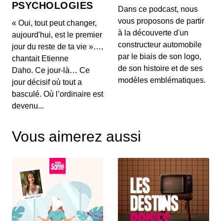
PSYCHOLOGIES
00:03:04 - IL Y A 1 MOIS
Dans ce podcast, nous
Aujourd'hui, on ne va pas parler de génération de
vous proposons de partir
« Oui, tout peut changer,
texte ou de simples résumés de réunions, mais d...
à la découverte d'un
aujourd'hui, est le premier
constructeur automobile
jour du reste de ta vie »…,
Intelligence artificielle : la presse
par le biais de son logo,
chantait Etienne
française réclame 80 millions d’euros à
de son histoire et de ses
Brave
Daho. Ce jour-là… Ce
00:03:14 - IL Y A 2 MOIS
Aujourd'hui, nous décortiquons ce qui s'annonce
modèles emblématiques.
jour décisif où tout a
comme la première grande secousse juridique
basculé. Où l’ordinaire est
europ...
devenu...
Un vol United Airlines vire au
cauchemar en plein Atlantique, voici les
Vous aimerez aussi
trois leçons majeures à retenir de cet
00:03:11 - IL Y A 2 MOIS
incident Bluetooth
Voici un incident aérien fascinant. Il y a quelques
jours, un vol United Airlines reliant l'aérop...
Comment l'intelligence artificielle
devient un confident pour les jeunes
00:03:16 - IL Y A 2 MOIS
Aujourd'hui, on met de côté les puces et les
serveurs pour parler de sentiments. L'intelligence