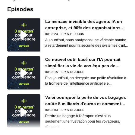
Episodes
La menace invisible des agents IA en
entreprise, et 90% des organisations
sont concernées
00:03:23 - IL Y A 11 JOURS
Aujourd'hui, nous analysons une véritable bombe
à retardement pour la sécurité des systèmes d'inf...
Ce nouvel outil basé sur l'IA pourrait
simplifier la vie de vos équipes de
conformité (et de vos développeurs)
00:03:15 - IL Y A 13 JOURS
Et aujourd'hui, on décrypte une petite révolution à
la frontière de l'intelligence artificielle e...
Voici pourquoi la perte de vos bagages
coûte 5 milliards d'euros et comment
Apple et Google réduisent déjà ce
00:03:03 - IL Y A 18 JOURS
cauchemar logistique
Perdre un bagage à l'aéroport n'est plus
seulement une frustration pour les voyageurs,
c'est un g...