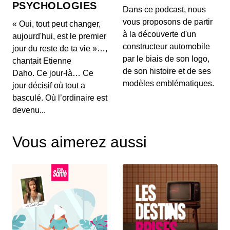
PSYCHOLOGIES
00:03:04 - IL Y A 1 MOIS
Dans ce podcast, nous
Aujourd'hui, on ne va pas parler de génération de
vous proposons de partir
« Oui, tout peut changer,
texte ou de simples résumés de réunions, mais d...
à la découverte d'un
aujourd'hui, est le premier
constructeur automobile
jour du reste de ta vie »…,
Intelligence artificielle : la presse
par le biais de son logo,
chantait Etienne
française réclame 80 millions d’euros à
de son histoire et de ses
Brave
Daho. Ce jour-là… Ce
00:03:14 - IL Y A 1 MOIS
Aujourd'hui, nous décortiquons ce qui s'annonce
modèles emblématiques.
jour décisif où tout a
comme la première grande secousse juridique
basculé. Où l’ordinaire est
europ...
devenu...
Un vol United Airlines vire au
cauchemar en plein Atlantique, voici les
Vous aimerez aussi
trois leçons majeures à retenir de cet
00:03:11 - IL Y A 1 MOIS
incident Bluetooth
Voici un incident aérien fascinant. Il y a quelques
jours, un vol United Airlines reliant l'aérop...
Comment l'intelligence artificielle
devient un confident pour les jeunes
00:03:16 - IL Y A 1 MOIS
Aujourd'hui, on met de côté les puces et les
serveurs pour parler de sentiments. L'intelligence