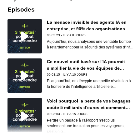
Episodes
La menace invisible des agents IA en
entreprise, et 90% des organisations
sont concernées
00:03:23 - IL Y A 8 JOURS
Aujourd'hui, nous analysons une véritable bombe
à retardement pour la sécurité des systèmes d'inf...
Ce nouvel outil basé sur l'IA pourrait
simplifier la vie de vos équipes de
conformité (et de vos développeurs)
00:03:15 - IL Y A 10 JOURS
Et aujourd'hui, on décrypte une petite révolution à
la frontière de l'intelligence artificielle e...
Voici pourquoi la perte de vos bagages
coûte 5 milliards d'euros et comment
Apple et Google réduisent déjà ce
00:03:03 - IL Y A 15 JOURS
cauchemar logistique
Perdre un bagage à l'aéroport n'est plus
seulement une frustration pour les voyageurs,
c'est un g...