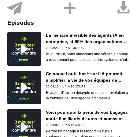
Episodes
La menace invisible des agents IA en
entreprise, et 90% des organisations
sont concernées
00:03:23 - IL Y A 8 JOURS
Aujourd'hui, nous analysons une véritable bombe
à retardement pour la sécurité des systèmes d'inf...
Ce nouvel outil basé sur l'IA pourrait
simplifier la vie de vos équipes de
conformité (et de vos développeurs)
00:03:15 - IL Y A 10 JOURS
Et aujourd'hui, on décrypte une petite révolution à
la frontière de l'intelligence artificielle e...
Voici pourquoi la perte de vos bagages
coûte 5 milliards d'euros et comment
Apple et Google réduisent déjà ce
00:03:03 - IL Y A 15 JOURS
cauchemar logistique
Perdre un bagage à l'aéroport n'est plus
seulement une frustration pour les voyageurs,