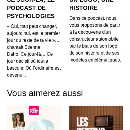
Comment OpenAI devient un assistant
PODCAST DE
HISTOIRE
à la recherche en Maths
PSYCHOLOGIES
00:03:04 - IL Y A 1 MOIS
Dans ce podcast, nous
Aujourd'hui, on ne va pas parler de génération de
vous proposons de partir
« Oui, tout peut changer,
texte ou de simples résumés de réunions, mais d...
à la découverte d'un
aujourd'hui, est le premier
constructeur automobile
jour du reste de ta vie »…,
Intelligence artificielle : la presse
par le biais de son logo,
chantait Etienne
française réclame 80 millions d’euros à
de son histoire et de ses
Brave
Daho. Ce jour-là… Ce
00:03:14 - IL Y A 1 MOIS
Aujourd'hui, nous décortiquons ce qui s'annonce
modèles emblématiques.
jour décisif où tout a
comme la première grande secousse juridique
basculé. Où l’ordinaire est
europ...
devenu...
Un vol United Airlines vire au
cauchemar en plein Atlantique, voici les
Vous aimerez aussi
trois leçons majeures à retenir de cet
00:03:11 - IL Y A 1 MOIS
incident Bluetooth
Voici un incident aérien fascinant. Il y a quelques
jours, un vol United Airlines reliant l'aérop...
Comment l'intelligence artificielle
devient un confident pour les jeunes
00:03:16 - IL Y A 1 MOIS