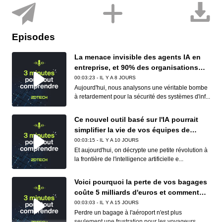
Episodes
La menace invisible des agents IA en
entreprise, et 90% des organisations
sont concernées
00:03:23 - IL Y A 8 JOURS
Aujourd'hui, nous analysons une véritable bombe
à retardement pour la sécurité des systèmes d'inf...
Ce nouvel outil basé sur l'IA pourrait
simplifier la vie de vos équipes de
conformité (et de vos développeurs)
00:03:15 - IL Y A 10 JOURS
Et aujourd'hui, on décrypte une petite révolution à
la frontière de l'intelligence artificielle e...
Voici pourquoi la perte de vos bagages
coûte 5 milliards d'euros et comment
Apple et Google réduisent déjà ce
00:03:03 - IL Y A 15 JOURS
cauchemar logistique
Perdre un bagage à l'aéroport n'est plus
seulement une frustration pour les voyageurs,