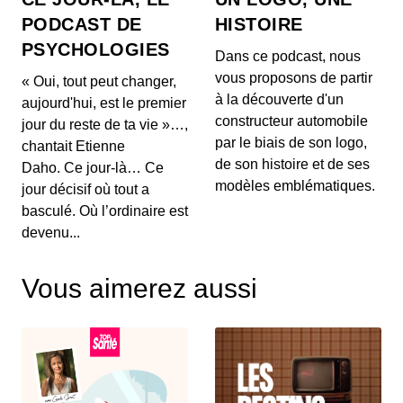
Comment OpenAI devient un assistant
PODCAST DE
HISTOIRE
à la recherche en Maths
PSYCHOLOGIES
00:03:04 - IL Y A 1 MOIS
Dans ce podcast, nous
Aujourd'hui, on ne va pas parler de génération de
vous proposons de partir
« Oui, tout peut changer,
texte ou de simples résumés de réunions, mais d...
à la découverte d'un
aujourd'hui, est le premier
constructeur automobile
jour du reste de ta vie »…,
Intelligence artificielle : la presse
par le biais de son logo,
chantait Etienne
française réclame 80 millions d’euros à
de son histoire et de ses
Brave
Daho. Ce jour-là… Ce
00:03:14 - IL Y A 1 MOIS
Aujourd'hui, nous décortiquons ce qui s'annonce
modèles emblématiques.
jour décisif où tout a
comme la première grande secousse juridique
basculé. Où l’ordinaire est
europ...
devenu...
Un vol United Airlines vire au
cauchemar en plein Atlantique, voici les
Vous aimerez aussi
trois leçons majeures à retenir de cet
00:03:11 - IL Y A 1 MOIS
incident Bluetooth
Voici un incident aérien fascinant. Il y a quelques
jours, un vol United Airlines reliant l'aérop...
Comment l'intelligence artificielle
devient un confident pour les jeunes
00:03:16 - IL Y A 1 MOIS