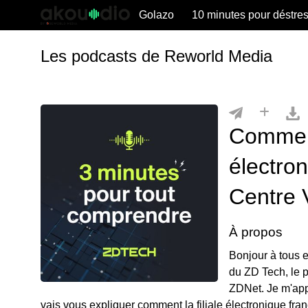
Golazo
10 minutes pour déstre
Les podcasts de Reworld Media
Comment 
électro
Centre 
À propos
Bonjour à tous 
du ZD Tech, le p
ZDNet. Je m'appe
vais vous expliquer comment la filiale électronique fra