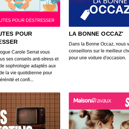
Ce qu
lunet
00:02:26
Voici 
UTES POUR
LA BONNE OCCAZ'
rense
ESSER
00:03:13
Dans la Bonne Occaz, nous 
conseillons sur le meilleur cho
logue Carole Serrat vous
Voici 
pour une voiture d'occasion.
us ses conseils anti-stress et
Waze p
de sophrologie adaptés aux
00:02:50
 de la vie quotidienne pour
érénité et confi...
Voici
trans
00:03:26
Une Tw
qualit
00:03:02