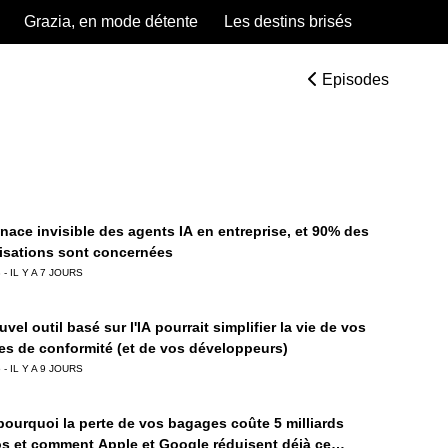
Grazia, en mode détente
Les destins brisés
Episodes
nace invisible des agents IA en entreprise, et 90% des
isations sont concernées
 - IL Y A 7 JOURS
vel outil basé sur l'IA pourrait simplifier la vie de vos
es de conformité (et de vos développeurs)
 - IL Y A 9 JOURS
 pourquoi la perte de vos bagages coûte 5 milliards
os et comment Apple et Google réduisent déjà ce