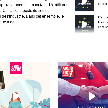
cauch
’approvisionnement mondiale. 15 milliards
00:03:03
s. Ca, c’est le poids du secteur
 de l’industrie. Dans cet ensemble, le
Ce nou
que à de...
bloqua
00:03:05
xTool
capab
00:02:49
À que
factur
00:02:48
Face 
solut
00:03:14