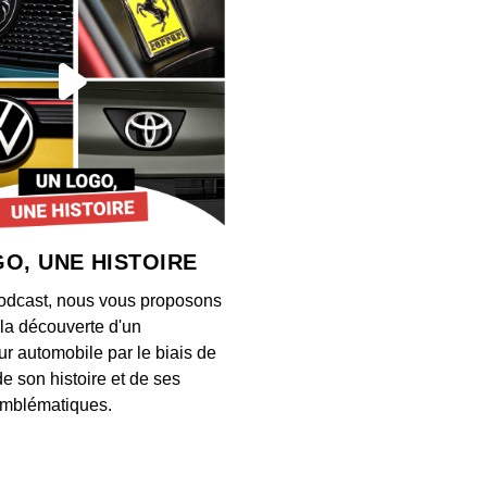
00:03:03
Près 
désorm
00:03:07
Ce ch
entrep
selon
00:06:42
O, UNE HISTOIRE
Ce 13 
odcast, nous vous proposons
ancie
à la découverte d'un
00:02:53
ur automobile par le biais de
de son histoire et de ses
Comme
mblématiques.
Math
00:03:04