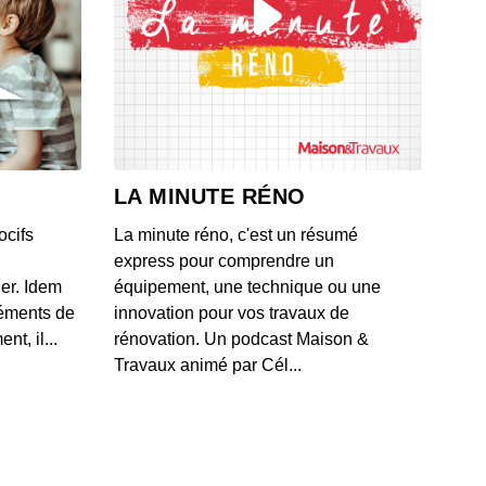
 valide par erreur une offre de rachat à 16 000 euros
 BMW
 - IL Y A 1 MOIS
ague de moratoires frappe les datacenters aux États-
après un projet polémique près d'un zoo
LA MINUTE RÉNO
 - IL Y A 1 MOIS
ocifs
La minute réno, c'est un résumé
les méthodes de Box pour classifier et protéger les
express pour comprendre un
es d'entreprise contre les fuites documentaires
ner. Idem
équipement, une technique ou une
 - IL Y A 1 MOIS
léments de
innovation pour vos travaux de
t, il...
rénovation. Un podcast Maison &
lication du Crédit Agricole mise à genoux par la
Travaux animé par Cél...
cation "test cedric"
 - IL Y A 1 MOIS
 historique à 920 millions de dollars... par mois entre
e et SpaceX