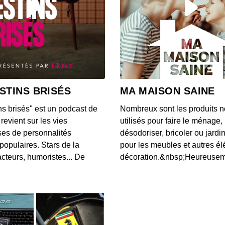
Une IA
chez
00:03:24
Une v
Unis 
STINS BRISÉS
MA MAISON SAINE
00:03:00
ns brisés" est un podcast de
Nombreux sont les produits n
Voici 
revient sur les vies
utilisés pour faire le ménage,
donné
es de personnalités
désodoriser, bricoler ou jardi
00:08:26
populaires. Stars de la
pour les meubles et autres é
cteurs, humoristes... De
décoration.&nbsp;Heureusemen
L'app
notifi
00:03:20
Accord
Googl