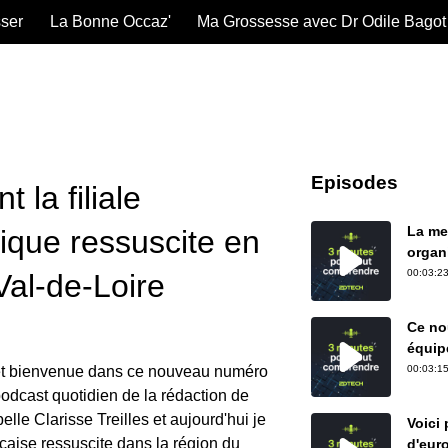
sser
La Bonne Occaz'
Ma Grossesse avec Dr Odile Bagot
Episodes
la filiale
La me
nique ressuscite en
organ
00:03:23
Val-de-Loire
Ce nou
équip
et bienvenue dans ce nouveau numéro
00:03:15
odcast quotidien de la rédaction de
lle Clarisse Treilles et aujourd'hui je
Voici
nçaise ressuscite dans la région du
d'eur