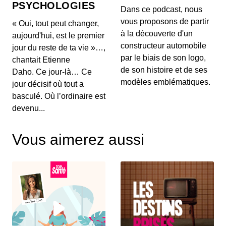
PSYCHOLOGIES
00:03:04 - IL Y A 1 MOIS
Dans ce podcast, nous
Aujourd'hui, on ne va pas parler de génération de
vous proposons de partir
« Oui, tout peut changer,
texte ou de simples résumés de réunions, mais d...
à la découverte d'un
aujourd'hui, est le premier
constructeur automobile
jour du reste de ta vie »…,
Intelligence artificielle : la presse
par le biais de son logo,
chantait Etienne
française réclame 80 millions d’euros à
de son histoire et de ses
Brave
Daho. Ce jour-là… Ce
00:03:14 - IL Y A 1 MOIS
Aujourd'hui, nous décortiquons ce qui s'annonce
modèles emblématiques.
jour décisif où tout a
comme la première grande secousse juridique
basculé. Où l’ordinaire est
europ...
devenu...
Un vol United Airlines vire au
cauchemar en plein Atlantique, voici les
Vous aimerez aussi
trois leçons majeures à retenir de cet
00:03:11 - IL Y A 2 MOIS
incident Bluetooth
Voici un incident aérien fascinant. Il y a quelques
jours, un vol United Airlines reliant l'aérop...
Comment l'intelligence artificielle
devient un confident pour les jeunes
00:03:16 - IL Y A 2 MOIS
Aujourd'hui, on met de côté les puces et les
serveurs pour parler de sentiments. L'intelligence