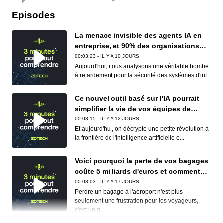
Episodes
La menace invisible des agents IA en
entreprise, et 90% des organisations
sont concernées
00:03:23 - IL Y A 10 JOURS
Aujourd'hui, nous analysons une véritable bombe
à retardement pour la sécurité des systèmes d'inf...
Ce nouvel outil basé sur l'IA pourrait
simplifier la vie de vos équipes de
conformité (et de vos développeurs)
00:03:15 - IL Y A 12 JOURS
Et aujourd'hui, on décrypte une petite révolution à
la frontière de l'intelligence artificielle e...
Voici pourquoi la perte de vos bagages
coûte 5 milliards d'euros et comment
Apple et Google réduisent déjà ce
00:03:03 - IL Y A 17 JOURS
cauchemar logistique
Perdre un bagage à l'aéroport n'est plus
seulement une frustration pour les voyageurs,
c'est un g...