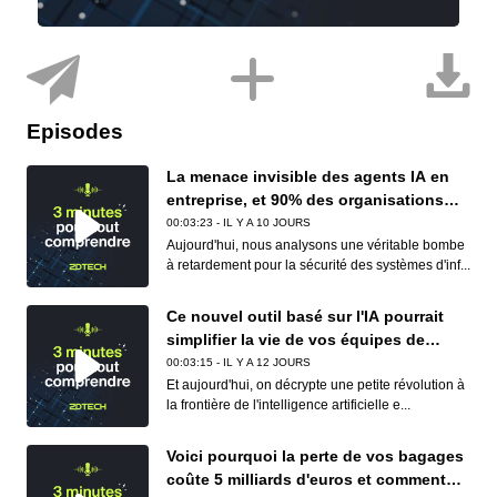
Episodes
La menace invisible des agents IA en
entreprise, et 90% des organisations
sont concernées
00:03:23 - IL Y A 10 JOURS
Aujourd'hui, nous analysons une véritable bombe
à retardement pour la sécurité des systèmes d'inf...
Ce nouvel outil basé sur l'IA pourrait
simplifier la vie de vos équipes de
conformité (et de vos développeurs)
00:03:15 - IL Y A 12 JOURS
Et aujourd'hui, on décrypte une petite révolution à
la frontière de l'intelligence artificielle e...
Voici pourquoi la perte de vos bagages
coûte 5 milliards d'euros et comment