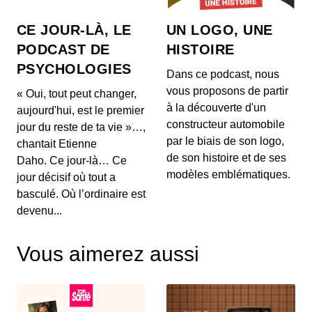
réellement propriétaire de sa suite bureaut...
CE JOUR-LÀ, LE
UN LOGO, UNE
Comment OpenAI devient un assistant
PODCAST DE
HISTOIRE
à la recherche en Maths
PSYCHOLOGIES
00:03:04 - IL Y A 1 MOIS
Dans ce podcast, nous
Aujourd'hui, on ne va pas parler de génération de
vous proposons de partir
« Oui, tout peut changer,
texte ou de simples résumés de réunions, mais d...
à la découverte d'un
aujourd'hui, est le premier
constructeur automobile
jour du reste de ta vie »…,
Intelligence artificielle : la presse
par le biais de son logo,
chantait Etienne
française réclame 80 millions d’euros à
de son histoire et de ses
Brave
Daho. Ce jour-là… Ce
00:03:14 - IL Y A 1 MOIS
Aujourd'hui, nous décortiquons ce qui s'annonce
modèles emblématiques.
jour décisif où tout a
comme la première grande secousse juridique
basculé. Où l’ordinaire est
europ...
devenu...
Un vol United Airlines vire au
cauchemar en plein Atlantique, voici les
Vous aimerez aussi
trois leçons majeures à retenir de cet
00:03:11 - IL Y A 2 MOIS
incident Bluetooth
Voici un incident aérien fascinant. Il y a quelques
jours, un vol United Airlines reliant l'aérop...
Comment l'intelligence artificielle