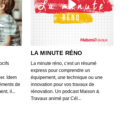
 valide par erreur une offre de rachat à 16 000 euros
 BMW
 - IL Y A 1 MOIS
ague de moratoires frappe les datacenters aux États-
après un projet polémique près d'un zoo
LA MINUTE RÉNO
 - IL Y A 1 MOIS
ocifs
La minute réno, c'est un résumé
les méthodes de Box pour classifier et protéger les
express pour comprendre un
es d'entreprise contre les fuites documentaires
ner. Idem
équipement, une technique ou une
 - IL Y A 1 MOIS
léments de
innovation pour vos travaux de
t, il...
rénovation. Un podcast Maison &
lication du Crédit Agricole mise à genoux par la
Travaux animé par Cél...
cation "test cedric"
 - IL Y A 1 MOIS
 historique à 920 millions de dollars... par mois entre
e et SpaceX