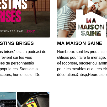
Une IA
chez
00:03:24
Une v
Unis 
STINS BRISÉS
MA MAISON SAINE
00:03:00
ns brisés" est un podcast de
Nombreux sont les produits n
Voici 
revient sur les vies
utilisés pour faire le ménage,
donné
es de personnalités
désodoriser, bricoler ou jardi
00:08:26
populaires. Stars de la
pour les meubles et autres é
cteurs, humoristes... De
décoration.&nbsp;Heureusemen
L'app
notifi
00:03:20
Accord
Googl