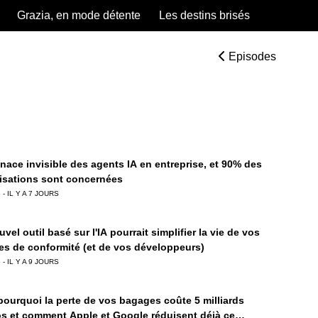
Grazia, en mode détente
Les destins brisés
Episodes
nace invisible des agents IA en entreprise, et 90% des
isations sont concernées
 - IL Y A 7 JOURS
vel outil basé sur l'IA pourrait simplifier la vie de vos
es de conformité (et de vos développeurs)
 - IL Y A 9 JOURS
 pourquoi la perte de vos bagages coûte 5 milliards
os et comment Apple et Google réduisent déjà ce