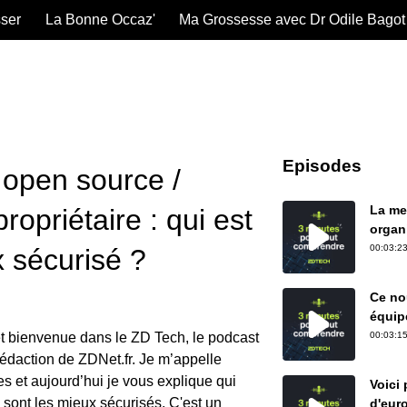
sser
La Bonne Occaz'
Ma Grossesse avec Dr Odile Bagot
Episodes
 open source /
La me
propriétaire : qui est
organ
00:03:23
x sécurisé ?
Ce nou
équip
et bienvenue dans le ZD Tech, le podcast
00:03:15
rédaction de ZDNet.fr. Je m’appelle
s et aujourd’hui je vous explique qui
Voici
s sont les mieux sécurisés. C'est un
d'eur