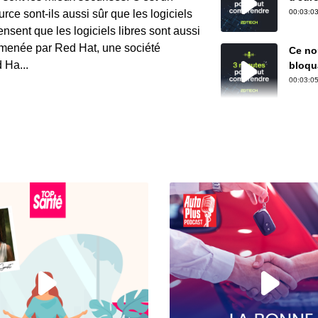
cauch
rce sont-ils aussi sûr que les logiciels
00:03:03
sent que les logiciels libres sont aussi
e menée par Red Hat, une société
Ce nou
 Ha...
bloqua
00:03:05
xTool
capab
00:02:49
À que
factur
00:02:48
Face 
solut
00:03:14