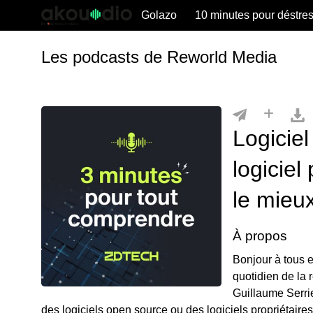
Golazo
10 minutes pour déstre
Les podcasts de Reworld Media
Logiciel
logiciel 
le mieu
À propos
Bonjour à tous 
quotidien de la 
Guillaume Serrie
des logiciels open source ou des logiciels propriétaire