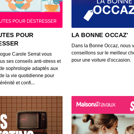
Ce qu
lunet
00:02:26
Voici 
UTES POUR
LA BONNE OCCAZ'
rense
ESSER
00:03:13
Dans la Bonne Occaz, nous 
conseillons sur le meilleur cho
logue Carole Serrat vous
Voici 
pour une voiture d'occasion.
us ses conseils anti-stress et
Waze p
de sophrologie adaptés aux
00:02:50
 de la vie quotidienne pour
érénité et confi...
Voici
trans
00:03:26
Une Tw
qualit
00:03:02