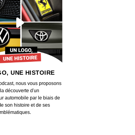
00:03:03
Près 
désorm
00:03:07
Ce ch
entrep
selon
00:06:42
O, UNE HISTOIRE
Ce 13 
odcast, nous vous proposons
ancie
à la découverte d'un
00:02:53
ur automobile par le biais de
de son histoire et de ses
Comme
mblématiques.
Math
00:03:04