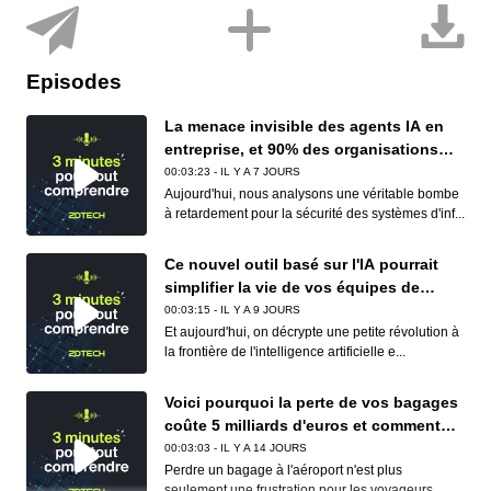
Episodes
La menace invisible des agents IA en
entreprise, et 90% des organisations
sont concernées
00:03:23 - IL Y A 7 JOURS
Aujourd'hui, nous analysons une véritable bombe
à retardement pour la sécurité des systèmes d'inf...
Ce nouvel outil basé sur l'IA pourrait
simplifier la vie de vos équipes de
conformité (et de vos développeurs)
00:03:15 - IL Y A 9 JOURS
Et aujourd'hui, on décrypte une petite révolution à
la frontière de l'intelligence artificielle e...
Voici pourquoi la perte de vos bagages
coûte 5 milliards d'euros et comment
Apple et Google réduisent déjà ce
00:03:03 - IL Y A 14 JOURS
cauchemar logistique
Perdre un bagage à l'aéroport n'est plus
seulement une frustration pour les voyageurs,