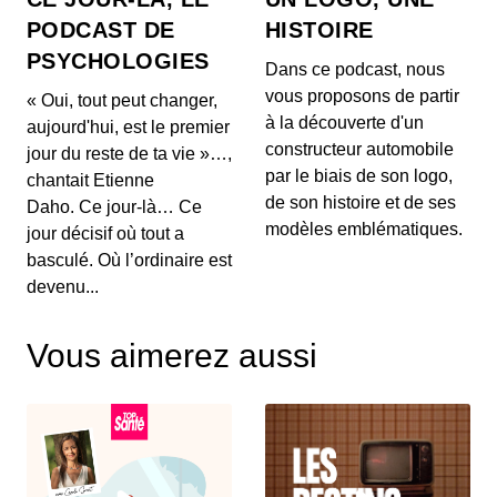
Comment OpenAI devient un assistant
PODCAST DE
HISTOIRE
à la recherche en Maths
PSYCHOLOGIES
00:03:04 - IL Y A 1 MOIS
Dans ce podcast, nous
Aujourd'hui, on ne va pas parler de génération de
vous proposons de partir
« Oui, tout peut changer,
texte ou de simples résumés de réunions, mais d...
à la découverte d'un
aujourd'hui, est le premier
constructeur automobile
jour du reste de ta vie »…,
Intelligence artificielle : la presse
par le biais de son logo,
chantait Etienne
française réclame 80 millions d’euros à
de son histoire et de ses
Brave
Daho. Ce jour-là… Ce
00:03:14 - IL Y A 1 MOIS
Aujourd'hui, nous décortiquons ce qui s'annonce
modèles emblématiques.
jour décisif où tout a
comme la première grande secousse juridique
basculé. Où l’ordinaire est
europ...
devenu...
Un vol United Airlines vire au
cauchemar en plein Atlantique, voici les
Vous aimerez aussi
trois leçons majeures à retenir de cet
00:03:11 - IL Y A 1 MOIS
incident Bluetooth
Voici un incident aérien fascinant. Il y a quelques
jours, un vol United Airlines reliant l'aérop...
Comment l'intelligence artificielle
devient un confident pour les jeunes
00:03:16 - IL Y A 1 MOIS