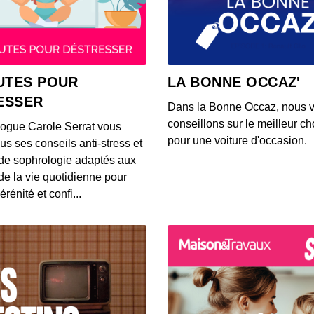
Ce qu
lunet
00:02:26
Voici 
UTES POUR
LA BONNE OCCAZ'
rense
ESSER
00:03:13
Dans la Bonne Occaz, nous 
conseillons sur le meilleur cho
logue Carole Serrat vous
Voici 
pour une voiture d'occasion.
us ses conseils anti-stress et
Waze p
de sophrologie adaptés aux
00:02:50
 de la vie quotidienne pour
érénité et confi...
Voici
trans
00:03:26
Une Tw
qualit
00:03:02