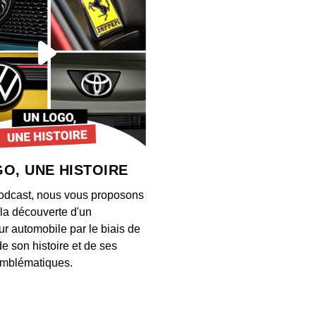
00:03:03
Près 
désorm
00:03:07
Ce ch
entrep
selon
00:06:42
O, UNE HISTOIRE
Ce 13 
odcast, nous vous proposons
ancie
à la découverte d'un
00:02:53
ur automobile par le biais de
de son histoire et de ses
Comme
mblématiques.
Math
00:03:04