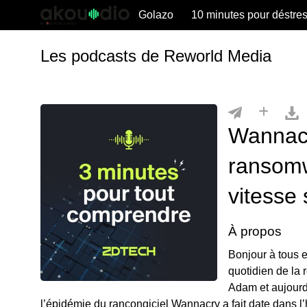
Golazo
10 minutes pour déstre
Les podcasts de Reworld Media
Wannacr
ransomw
vitesse
À propos
Bonjour à tous 
quotidien de la
Adam et aujourd’
l’épidémie du rançongiciel Wannacry a fait date dans l’h