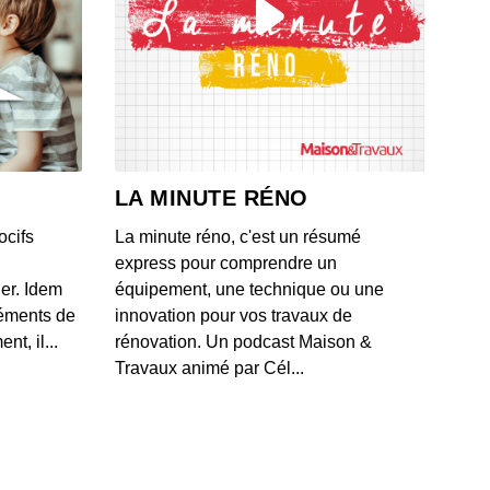
 valide par erreur une offre de rachat à 16 000 euros
 BMW
 - IL Y A 1 MOIS
ague de moratoires frappe les datacenters aux États-
après un projet polémique près d'un zoo
LA MINUTE RÉNO
 - IL Y A 1 MOIS
ocifs
La minute réno, c'est un résumé
les méthodes de Box pour classifier et protéger les
express pour comprendre un
es d'entreprise contre les fuites documentaires
ner. Idem
équipement, une technique ou une
 - IL Y A 1 MOIS
léments de
innovation pour vos travaux de
t, il...
rénovation. Un podcast Maison &
lication du Crédit Agricole mise à genoux par la
Travaux animé par Cél...
cation "test cedric"
 - IL Y A 1 MOIS
 historique à 920 millions de dollars... par mois entre
e et SpaceX