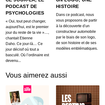
Comment OpenAI devient un assistant
PODCAST DE
HISTOIRE
à la recherche en Maths
PSYCHOLOGIES
00:03:04 - IL Y A 1 MOIS
Dans ce podcast, nous
Aujourd'hui, on ne va pas parler de génération de
vous proposons de partir
« Oui, tout peut changer,
texte ou de simples résumés de réunions, mais d...
à la découverte d'un
aujourd'hui, est le premier
constructeur automobile
jour du reste de ta vie »…,
Intelligence artificielle : la presse
par le biais de son logo,
chantait Etienne
française réclame 80 millions d’euros à
de son histoire et de ses
Brave
Daho. Ce jour-là… Ce
00:03:14 - IL Y A 1 MOIS
Aujourd'hui, nous décortiquons ce qui s'annonce
modèles emblématiques.
jour décisif où tout a
comme la première grande secousse juridique
basculé. Où l’ordinaire est
europ...
devenu...
Un vol United Airlines vire au
cauchemar en plein Atlantique, voici les
Vous aimerez aussi
trois leçons majeures à retenir de cet
00:03:11 - IL Y A 1 MOIS
incident Bluetooth
Voici un incident aérien fascinant. Il y a quelques
jours, un vol United Airlines reliant l'aérop...
Comment l'intelligence artificielle
devient un confident pour les jeunes
00:03:16 - IL Y A 1 MOIS