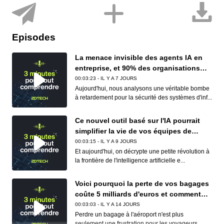
Episodes
La menace invisible des agents IA en
entreprise, et 90% des organisations
sont concernées
00:03:23 - IL Y A 7 JOURS
Aujourd'hui, nous analysons une véritable bombe
à retardement pour la sécurité des systèmes d'inf...
Ce nouvel outil basé sur l'IA pourrait
simplifier la vie de vos équipes de
conformité (et de vos développeurs)
00:03:15 - IL Y A 9 JOURS
Et aujourd'hui, on décrypte une petite révolution à
la frontière de l'intelligence artificielle e...
Voici pourquoi la perte de vos bagages
coûte 5 milliards d'euros et comment
Apple et Google réduisent déjà ce
00:03:03 - IL Y A 14 JOURS
cauchemar logistique
Perdre un bagage à l'aéroport n'est plus
seulement une frustration pour les voyageurs,