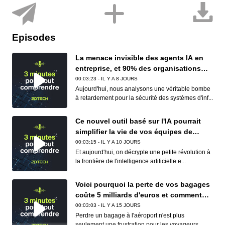
Episodes
La menace invisible des agents IA en
entreprise, et 90% des organisations
sont concernées
00:03:23 - IL Y A 8 JOURS
Aujourd'hui, nous analysons une véritable bombe
à retardement pour la sécurité des systèmes d'inf...
Ce nouvel outil basé sur l'IA pourrait
simplifier la vie de vos équipes de
conformité (et de vos développeurs)
00:03:15 - IL Y A 10 JOURS
Et aujourd'hui, on décrypte une petite révolution à
la frontière de l'intelligence artificielle e...
Voici pourquoi la perte de vos bagages
coûte 5 milliards d'euros et comment
Apple et Google réduisent déjà ce
00:03:03 - IL Y A 15 JOURS
cauchemar logistique
Perdre un bagage à l'aéroport n'est plus
seulement une frustration pour les voyageurs,