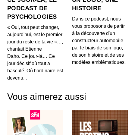
Comment OpenAI devient un assistant
PODCAST DE
HISTOIRE
à la recherche en Maths
PSYCHOLOGIES
00:03:04 - IL Y A 1 MOIS
Dans ce podcast, nous
Aujourd'hui, on ne va pas parler de génération de
vous proposons de partir
« Oui, tout peut changer,
texte ou de simples résumés de réunions, mais d...
à la découverte d'un
aujourd'hui, est le premier
constructeur automobile
jour du reste de ta vie »…,
Intelligence artificielle : la presse
par le biais de son logo,
chantait Etienne
française réclame 80 millions d’euros à
de son histoire et de ses
Brave
Daho. Ce jour-là… Ce
00:03:14 - IL Y A 1 MOIS
Aujourd'hui, nous décortiquons ce qui s'annonce
modèles emblématiques.
jour décisif où tout a
comme la première grande secousse juridique
basculé. Où l’ordinaire est
europ...
devenu...
Un vol United Airlines vire au
cauchemar en plein Atlantique, voici les
Vous aimerez aussi
trois leçons majeures à retenir de cet
00:03:11 - IL Y A 1 MOIS
incident Bluetooth
Voici un incident aérien fascinant. Il y a quelques
jours, un vol United Airlines reliant l'aérop...
Comment l'intelligence artificielle
devient un confident pour les jeunes
00:03:16 - IL Y A 1 MOIS