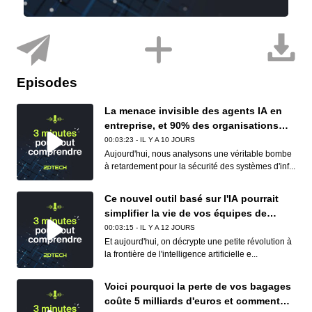
Episodes
La menace invisible des agents IA en
entreprise, et 90% des organisations
sont concernées
00:03:23 - IL Y A 10 JOURS
Aujourd'hui, nous analysons une véritable bombe
à retardement pour la sécurité des systèmes d'inf...
Ce nouvel outil basé sur l'IA pourrait
simplifier la vie de vos équipes de
conformité (et de vos développeurs)
00:03:15 - IL Y A 12 JOURS
Et aujourd'hui, on décrypte une petite révolution à
la frontière de l'intelligence artificielle e...
Voici pourquoi la perte de vos bagages
coûte 5 milliards d'euros et comment