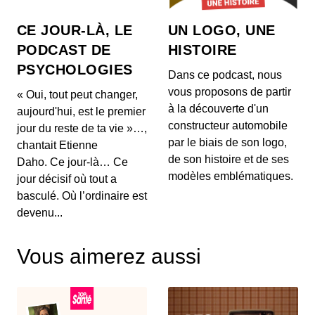
réellement propriétaire de sa suite bureaut...
CE JOUR-LÀ, LE
UN LOGO, UNE
Comment OpenAI devient un assistant
PODCAST DE
HISTOIRE
à la recherche en Maths
PSYCHOLOGIES
00:03:04 - IL Y A 1 MOIS
Dans ce podcast, nous
Aujourd'hui, on ne va pas parler de génération de
vous proposons de partir
« Oui, tout peut changer,
texte ou de simples résumés de réunions, mais d...
à la découverte d'un
aujourd'hui, est le premier
constructeur automobile
jour du reste de ta vie »…,
Intelligence artificielle : la presse
par le biais de son logo,
chantait Etienne
française réclame 80 millions d’euros à
de son histoire et de ses
Brave
Daho. Ce jour-là… Ce
00:03:14 - IL Y A 1 MOIS
Aujourd'hui, nous décortiquons ce qui s'annonce
modèles emblématiques.
jour décisif où tout a
comme la première grande secousse juridique
basculé. Où l’ordinaire est
europ...
devenu...
Un vol United Airlines vire au
cauchemar en plein Atlantique, voici les
Vous aimerez aussi
trois leçons majeures à retenir de cet
00:03:11 - IL Y A 2 MOIS
incident Bluetooth
Voici un incident aérien fascinant. Il y a quelques
jours, un vol United Airlines reliant l'aérop...
Comment l'intelligence artificielle