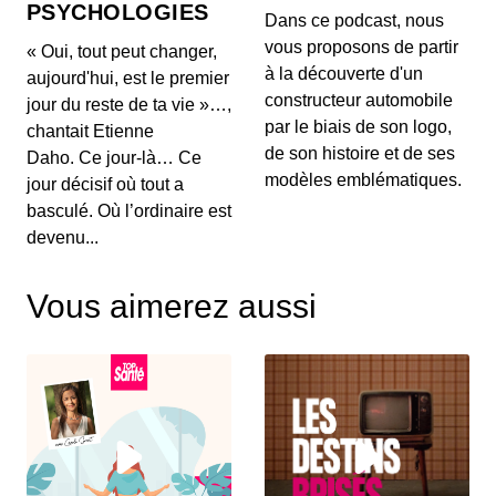
PSYCHOLOGIES
00:03:04 - IL Y A 1 MOIS
Dans ce podcast, nous
Aujourd'hui, on ne va pas parler de génération de
vous proposons de partir
« Oui, tout peut changer,
texte ou de simples résumés de réunions, mais d...
à la découverte d'un
aujourd'hui, est le premier
constructeur automobile
jour du reste de ta vie »…,
Intelligence artificielle : la presse
par le biais de son logo,
chantait Etienne
française réclame 80 millions d’euros à
de son histoire et de ses
Brave
Daho. Ce jour-là… Ce
00:03:14 - IL Y A 2 MOIS
Aujourd'hui, nous décortiquons ce qui s'annonce
modèles emblématiques.
jour décisif où tout a
comme la première grande secousse juridique
basculé. Où l’ordinaire est
europ...
devenu...
Un vol United Airlines vire au
cauchemar en plein Atlantique, voici les
Vous aimerez aussi
trois leçons majeures à retenir de cet
00:03:11 - IL Y A 2 MOIS
incident Bluetooth
Voici un incident aérien fascinant. Il y a quelques
jours, un vol United Airlines reliant l'aérop...
Comment l'intelligence artificielle
devient un confident pour les jeunes
00:03:16 - IL Y A 2 MOIS
Aujourd'hui, on met de côté les puces et les
serveurs pour parler de sentiments. L'intelligence