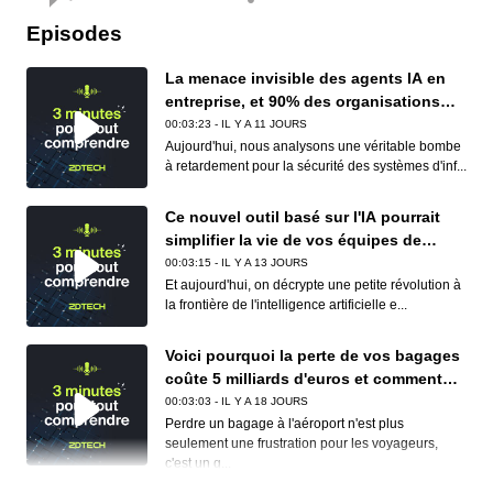
Episodes
La menace invisible des agents IA en
entreprise, et 90% des organisations
sont concernées
00:03:23 - IL Y A 11 JOURS
Aujourd'hui, nous analysons une véritable bombe
à retardement pour la sécurité des systèmes d'inf...
Ce nouvel outil basé sur l'IA pourrait
simplifier la vie de vos équipes de
conformité (et de vos développeurs)
00:03:15 - IL Y A 13 JOURS
Et aujourd'hui, on décrypte une petite révolution à
la frontière de l'intelligence artificielle e...
Voici pourquoi la perte de vos bagages
coûte 5 milliards d'euros et comment
Apple et Google réduisent déjà ce
00:03:03 - IL Y A 18 JOURS
cauchemar logistique
Perdre un bagage à l'aéroport n'est plus
seulement une frustration pour les voyageurs,
c'est un g...